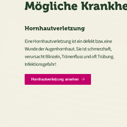
Mögliche Krankhe
Hornhautverletzung
Eine Hornhautverletzung ist ein defekt bzw. eine
Wunde der Augenhornhaut. Sie ist schmerzhaft,
verursacht Blinzeln, Tränenfluss und oft Trübung.
Infektionsgefahr!
Hornhautverletzung ansehen