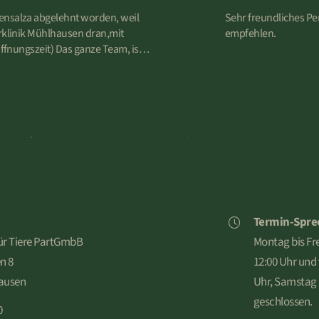
gensalza abgelehnt worden, weil
Sehr freundliches Pe
erklinik Mühlhausen dran,mit
empfehlen.
Das ganze Team, is
tzer ein. Zum Glück war es keine
rm Sache. Danke, an das gesamte
iele schreiben das es teuer ist,
 Leute dort machen einen sehr
Termin-Spre
für Tiere PartGmbB
Montag bis Fre
n 8
12:00 Uhr und 
ausen
Uhr, Samstag
geschlossen.
0