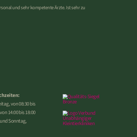
rsonal und sehr kompetente Ärzte. Ist sehr zu
chzeiten:
itag, von 08:30 bis
von 14:00 bis 18:00
 und Sonntag,
[qr_code]