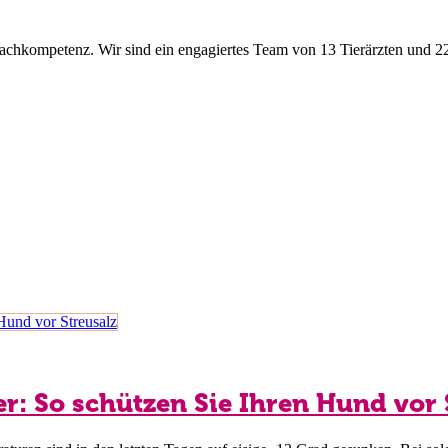
d Fachkompetenz. Wir sind ein engagiertes Team von 13 Tierärzten und 2
Dashboard
Kontakt
Meine Events
r: So schützen Sie Ihren Hund vor 
Downloads
Ihre Adressen