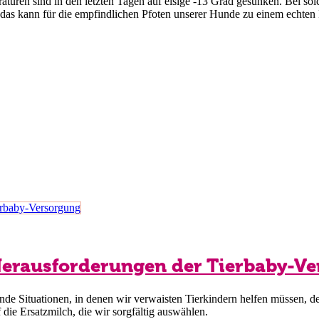
raturen sind in den letzten Tagen auf eisige -13 Grad gesunken. Bei s
 das kann für die empfindlichen Pfoten unserer Hunde zu einem echten
Ihre Kontodetails
Gewerbenachweis
Passwort
e Herausforderungen der Tierbaby-V
ende Situationen, in denen wir verwaisten Tierkindern helfen müssen, de
 die Ersatzmilch, die wir sorgfältig auswählen.