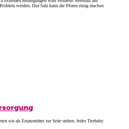
olch extremen Bedingungen wird vermehrt Streusalz auf
 Problem werden. Das Salz kann die Pfoten rissig machen
ersorgung
nen wir als Ersatzmütter zur Seite stehen. Jedes Tierbaby