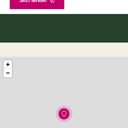
Jetzt senden
+
−