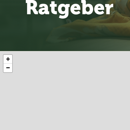
Ratgeber
+
−