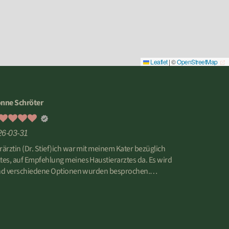
Leaflet
|
©
OpenStreetMap
nne Schröter
26-03-31
ärztin (Dr. Stief)ich war mit meinem Kater bezüglich
es, auf Empfehlung meines Haustierarztes da. Es wird
 und verschiedene Optionen wurden besprochen.
 sehr gründlich, sehr ruhig, sodass alles notwendigen
e Narkose durchgeführt werden konnten.
angenehme Atmosphäre.
terempfehlen !!!