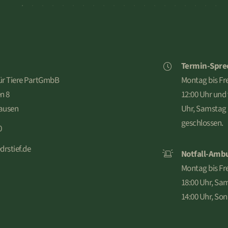
iebe Grüße an die Ärzte und
nsalza
Termin-Spre
für Tiere PartGmbB
Montag bis Fre
n 8
12:00 Uhr und 
ausen
Uhr, Samstag
geschlossen.
0
drstief.de
Notfall-Amb
Montag bis Fre
18:00 Uhr, Sam
14:00 Uhr, Son