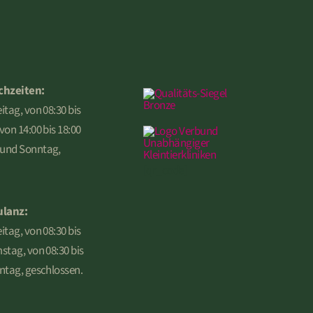
chzeiten:
itag, von 08:30 bis
von 14:00 bis 18:00
 und Sonntag,
[qr_code]
ulanz:
itag, von 08:30 bis
stag, von 08:30 bis
ntag, geschlossen.