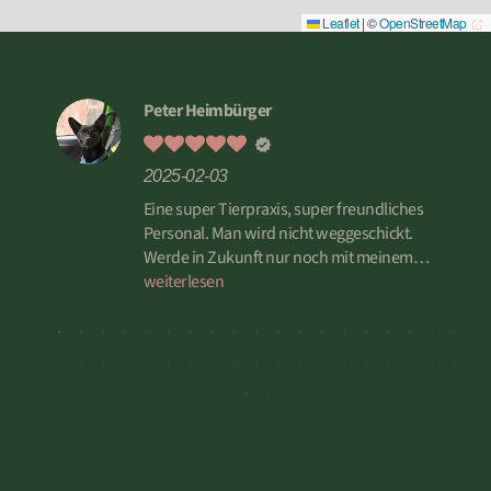
Leaflet
|
©
OpenStreetMap
Peter Heimbürger
2025-02-03
rem
Eine super Tierpraxis, super freundliches
 mehr
Personal. Man wird nicht weggeschickt.
und
Werde in Zukunft nur noch mit meinem
es
Hund dort hingehen. PETER H. Greußen
weiterlesen