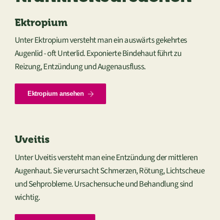
Hygiene
Ektropium
Unter Ektropium versteht man ein auswärts gekehrtes
Innere Medizin
Augenlid - oft Unterlid. Exponierte Bindehaut führt zu
Reizung, Entzündung und Augenausfluss.
Kardiologie
Ektropium ansehen
Neurologie
Uveitis
Onkologie
Unter Uveitis versteht man eine Entzündung der mittleren
Augenhaut. Sie verursacht Schmerzen, Rötung, Lichtscheue
Orthopädie
und Sehprobleme. Ursachensuche und Behandlung sind
wichtig.
Zahnheilkunde