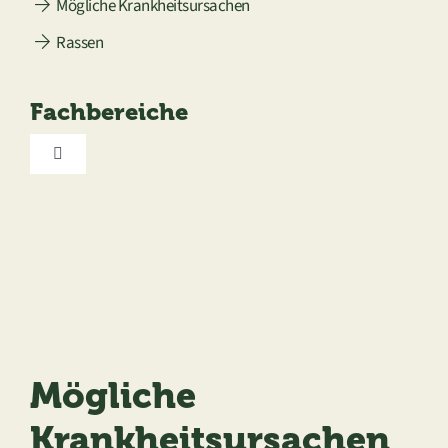
Mögliche Krankheitsursachen
Rassen
Fachbereiche
Toggle
Navigation
Augenheilkunde
Chirurgie
Dermatologie
Mögliche
Ernährung
Krankheitsursachen