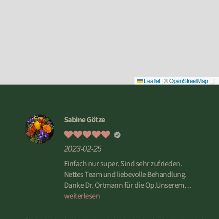
Leaflet
|
©
OpenStreetMap
Sabine Götze
2023-02-25
 PRO
Einfach nur super. Sind sehr zufrieden.
e die
Nettes Team und liebevolle Behandlung.
Danke Dr. Ortmann für die Op.Unserem
en".
Otto geht es wieder gut. Dankeschön
weiterlesen
ert