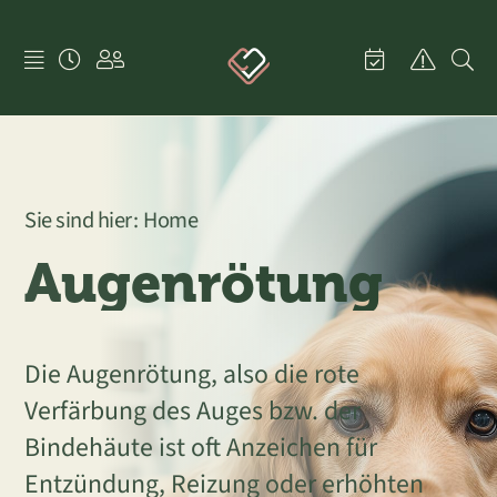
Skip
to
content
Sie sind hier:
Home
Augenrötung
Die Augenrötung, also die rote
Verfärbung des Auges bzw. der
Bindehäute ist oft Anzeichen für
Entzündung, Reizung oder erhöhten