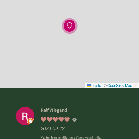
Leaflet
|
©
OpenStreetMap
Ralf Wiegand
2024-09-22
Sehr freundliches Personal, die