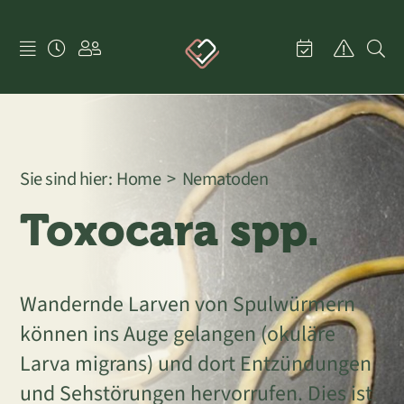
Skip
to
content
Sie sind hier:
Home
Nematoden
Toxocara spp.
Wandernde Larven von Spulwürmern
können ins Auge gelangen (okuläre
Larva migrans) und dort Entzündungen
und Sehstörungen hervorrufen. Dies ist